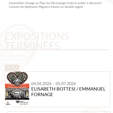
L’exposition Voyage au Pays du Découpage invite le public à découvrir
l’univers de Stéphanie Miguet à travers un double regard
EXPOSITIONS
TERMINÉES
Elisabeth
Bottesi
04.04.2026
–
05.07.2026
/
ELISABETH BOTTESI / EMMANUEL
Emmanuel
FORNAGE
Fornage