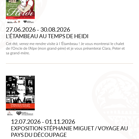
TEMPS
DE
HEIDI
27.06.2026
30.08.2026
–
L’ÉTAMBEAU AU TEMPS DE HEIDI
Cet été, venez me rendre visite à l ’Étambeau ! Je vous montrerai le chalet
de l’Oncle de l’Alpe (mon grand-père) et je vous présenterai Clara, Peter et
sa grand-mère.
Exposition
Stéphanie
Miguet
/
Voyage
au
12.07.2026
01.11.2026
–
Pays
EXPOSITION STÉPHANIE MIGUET / VOYAGE AU
du
PAYS DU DÉCOUPAGE
Découpage