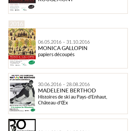
Monica
Gallopin
06.05.2016
–
31.10.2016
MONICA GALLOPIN
papiers découpés
Madeleine
Berthod
30.06.2016
–
28.08.2016
MADELEINE BERTHOD
Histoires de ski au Pays-d’Enhaut,
Château-d’Œx
Suisse
Miniature