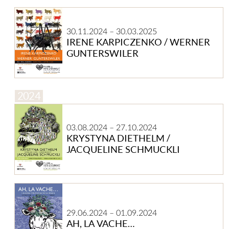
Irene
Karpiczenko
30.11.2024
–
30.03.2025
/
IRENE KARPICZENKO / WERNER
Werner
GUNTERSWILER
Gunterswiler
Krystyna
Diethelm
03.08.2024
–
27.10.2024
/
KRYSTYNA DIETHELM /
Jacqueline
JACQUELINE SCHMUCKLI
Schmuckli
AH,
LA
VACHE…
29.06.2024
–
01.09.2024
AH, LA VACHE…