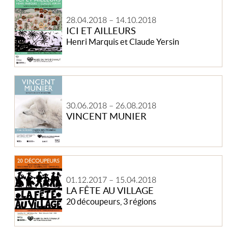
Ici
et
28.04.2018
–
14.10.2018
ailleurs
ICI ET AILLEURS
Henri Marquis et Claude Yersin
Vincent
Munier
30.06.2018
–
26.08.2018
VINCENT MUNIER
La
Fête
01.12.2017
–
15.04.2018
au
LA FÊTE AU VILLAGE
village
20 découpeurs, 3 régions