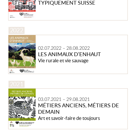
TYPIQUEMENT SUISSE
Les
animaux
02.07.2022
–
28.08.2022
d’Enhaut
LES ANIMAUX D’ENHAUT
Vie rurale et vie sauvage
Métiers
anciens,
03.07.2021
–
29.08.2021
métiers
MÉTIERS ANCIENS, MÉTIERS DE
de
DEMAIN
demain
Art et savoir-faire de toujours