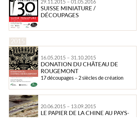
29.11.2015
–
01.05.2016
/
SUISSE MINIATURE /
Découpages
DÉCOUPAGES
Donation
du
16.05.2015
–
31.10.2015
Château
DONATION DU CHÂTEAU DE
de
ROUGEMONT
Rougemont
17 découpages – 2 siècles de création
Le
papier
20.06.2015
–
13.09.2015
de
LE PAPIER DE LA CHINE AU PAYS-
la
D’ENHAUT
Chine
Créations d’Elisabeth La Papetière
au
Pays-