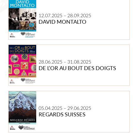
DAVID
papier
MONTALTO
découpé
12.07.2025
–
28.09.2025
DAVID MONTALTO
DE
L’OR
AU
28.06.2025
–
31.08.2025
BOUT
DE L’OR AU BOUT DES DOIGTS
DES
DOIGTS
REGARDS
SUISSES
05.04.2025
–
29.06.2025
REGARDS SUISSES