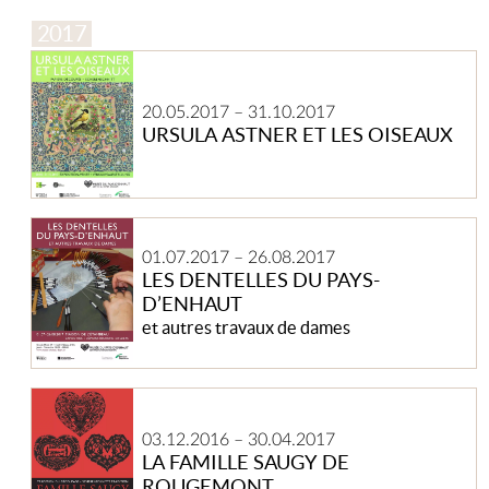
Ursula
Astner
et
20.05.2017
–
31.10.2017
les
URSULA ASTNER ET LES OISEAUX
oiseaux
Les
dentelles
01.07.2017
–
26.08.2017
du
LES DENTELLES DU PAYS-
Pays-
D’ENHAUT
d’Enhaut
et autres travaux de dames
La
famille
03.12.2016
–
30.04.2017
Saugy
LA FAMILLE SAUGY DE
de
ROUGEMONT
Rougemont