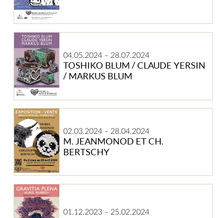
Toshiko
Blum
04.05.2024
–
28.07.2024
/
TOSHIKO BLUM / CLAUDE YERSIN
Claude
/ MARKUS BLUM
Yersin
/
Markus
Blum
M.
JEANMONOD
02.03.2024
–
28.04.2024
ET
M. JEANMONOD ET CH.
CH.
BERTSCHY
BERTSCHY
GRAVITIA
PLENA
–
01.12.2023
–
25.02.2024
AUREL