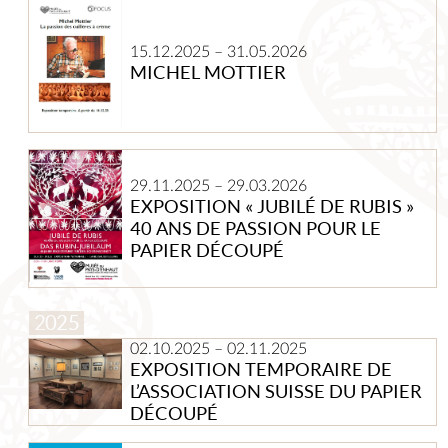
MICHEL
MOTTIER
15.12.2025
–
31.05.2026
MICHEL MOTTIER
Exposition
« Jubilé
29.11.2025
–
29.03.2026
de
EXPOSITION « JUBILÉ DE RUBIS »
rubis »
40 ANS DE PASSION POUR LE
40
PAPIER DÉCOUPÉ
ans
de
passion
pour
le
Exposition
02.10.2025
–
02.11.2025
papier
EXPOSITION TEMPORAIRE DE
temporaire
découpé
de
L’ASSOCIATION SUISSE DU PAPIER
l’Association
DÉCOUPÉ
Suisse
du