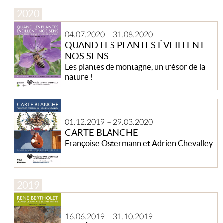
Quand
04.07.2020
–
31.08.2020
les
QUAND LES PLANTES ÉVEILLENT
plantes
NOS SENS
éveillent
nos
Les plantes de montagne, un trésor de la
sens
nature !
Carte
Blanche
01.12.2019
–
29.03.2020
CARTE BLANCHE
Françoise Ostermann et Adrien Chevalley
René
Bertholet
16.06.2019
–
31.10.2019