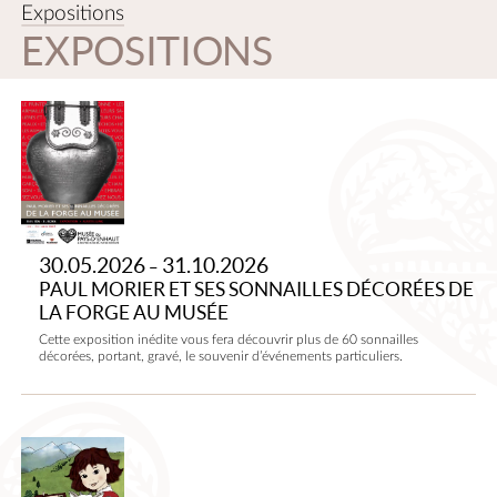
Expositions
EXPOSITIONS
Paul
Morier
et
ses
sonnailles
décorées
30.05.2026
31.10.2026
–
de
PAUL MORIER ET SES SONNAILLES DÉCORÉES DE
la
LA FORGE AU MUSÉE
forge
Cette exposition inédite vous fera découvrir plus de 60 sonnailles
au
décorées, portant, gravé, le souvenir d’événements particuliers.
musée
L’ÉTAMBEAU
AU