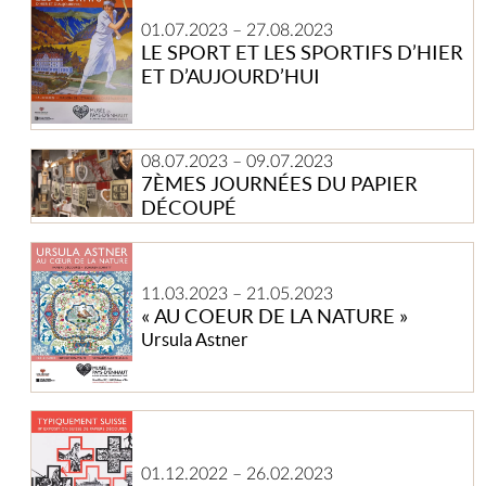
SPORT
01.07.2023
–
27.08.2023
ET
LE SPORT ET LES SPORTIFS D’HIER
LES
ET D’AUJOURD’HUI
SPORTIFS
D’HIER
ET
D’AUJOURD’HUI
7èmes
08.07.2023
–
09.07.2023
journées
7ÈMES JOURNÉES DU PAPIER
du
DÉCOUPÉ
papier
découpé
« Au
Coeur
11.03.2023
–
21.05.2023
de
« AU COEUR DE LA NATURE »
la
Ursula Astner
Nature »
Typiquement
suisse
01.12.2022
–
26.02.2023