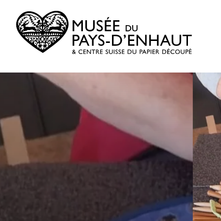
Skip
to
content
Musée
du
Pays-
d'Enhaut
&
Centre
Suisse
du
Papier
Découpé