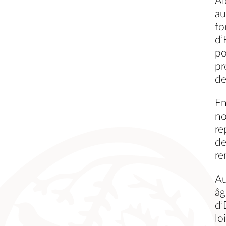
Al
au
fo
d’
po
pr
de
En
no
re
de
re
Au
âg
d’
lo