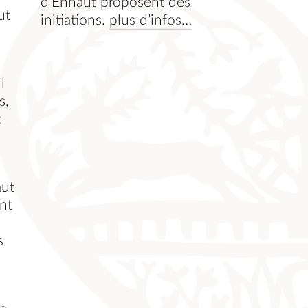
d’Enhaut proposent des
ut
initiations.
plus d’infos…
l
s,
t
e
aut
nt
s