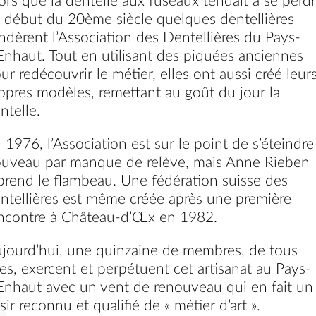
ors que la dentelle aux fuseaux tendait à se perdr
 début du 20ème siècle quelques dentellières
ndèrent l’Association des Dentellières du Pays-
Enhaut. Tout en utilisant des piquées anciennes
ur redécouvrir le métier, elles ont aussi créé leur
opres modèles, remettant au goût du jour la
ntelle.
 1976, l’Association est sur le point de s’éteindre
uveau par manque de relève, mais Anne Rieben
prend le flambeau. Une fédération suisse des
ntellières est même créée après une première
ncontre à Château-d’Œx en 1982.
jourd’hui, une quinzaine de membres, de tous
es, exercent et perpétuent cet artisanat au Pays-
Enhaut avec un vent de renouveau qui en fait un
isir reconnu et qualifié de « métier d’art ».