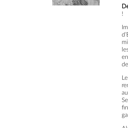
D
!
Im
d’
mi
le
en
de
Le
re
au
Se
fi
ga