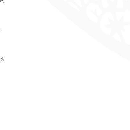
e,
s
 à