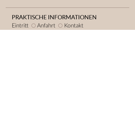
PRAKTISCHE INFORMATIONEN
Eintritt
Anfahrt
Kontakt
KALENDER
Ausstellungen
Kurs
News
AUSSTELLUNGEN
Maison de l'Étambeau
Sonderausstellungen
DAUERAUSSTELLUNGEN
Das Leben im Pays-d’Enhaut
Johann Jakob Hauswirth
Louis Saugy